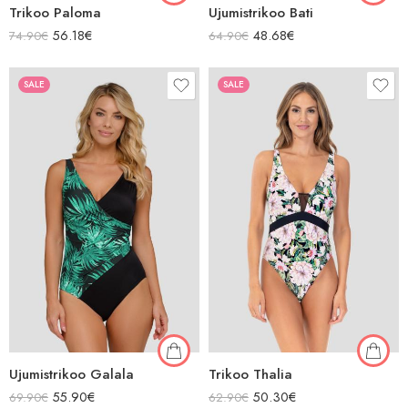
Trikoo Paloma
Ujumistrikoo Bati
56.18
€
48.68
€
74.90
€
64.90
€
SALE
SALE
Ujumistrikoo Galala
Trikoo Thalia
55.90
€
50.30
€
69.90
€
62.90
€