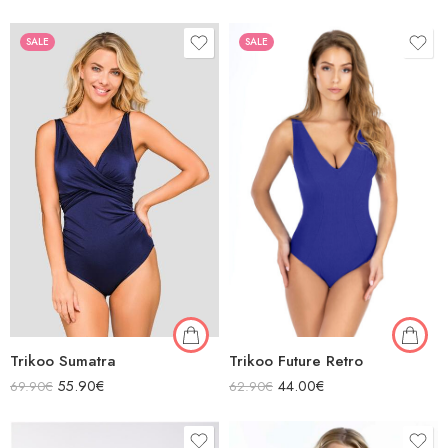
SALE
SALE
Trikoo Sumatra
Trikoo Future Retro
55.90
€
44.00
€
69.90
€
62.90
€