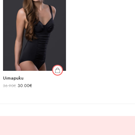
Uimapuku
30.00
€
36.90
€